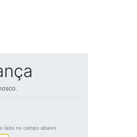
ança
nosco.
ao lado no campo abaixo