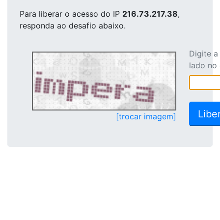
Para liberar o acesso
do IP
216.73.217.38
,
responda ao desafio abaixo.
Digite 
lado no
[trocar imagem]