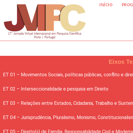
INÍCIO
PRO
Eixos T
ET 01 – Movimentos Sociais, políticas públicas, conflito e dir
ET 02 – Interseccionalidade e pesquisa em Direito
ET 03 – Relações entre Estados, Cidadania, Trabalho e Susten
ET 04 – Jurisprudência, Pluralismo, Monismo, Constitucionalis
ET 05 – Direito(s) de Família, Responsabilidade Civil e Mode