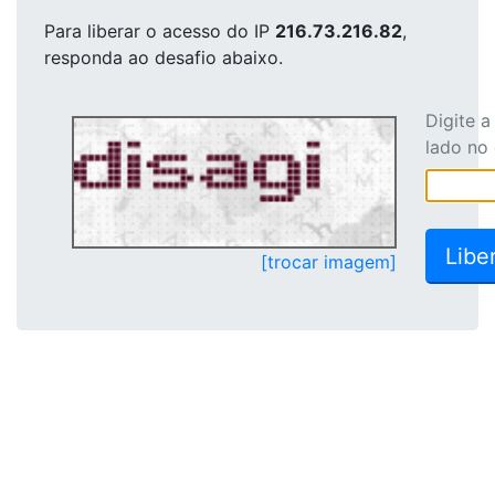
Para liberar o acesso
do IP
216.73.216.82
,
responda ao desafio abaixo.
Digite 
lado no
[trocar imagem]