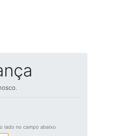
ança
nosco.
ao lado no campo abaixo