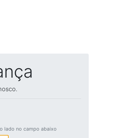
ança
nosco.
ao lado no campo abaixo