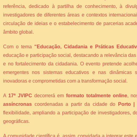
referência, dedicado à partilha de conhecimento, à divul
investigadores de diferentes áreas e contextos internacion
circulação de ideias e o estabelecimento de parcerias acad
âmbito global.
Com o tema
“Educação, Cidadania e Práticas Educati
educação e participação social, destacando a relevância da
e no fortalecimento da cidadania. O evento pretende acolh
emergentes nos sistemas educativos e nas dinâmicas so
inovadoras e comprometidas com a transformação social.
A
17ª JVIPC
decorrerá em
formato totalmente online
, n
assíncronas
coordenadas a partir da cidade do
Porto |
flexibilidade, ampliando a participação de investigadores,
geográficas.
A comunidade científica é, assim, convidada a integrar este 