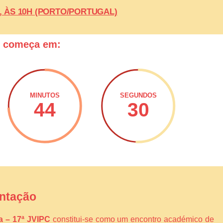
26, ÀS 10H (PORTO/PORTUGAL)
o começa em:
MINUTOS
SEGUNDOS
44
29
ntação
ca – 17ª JVIPC
constitui-se como um encontro académico de