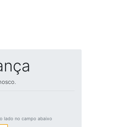
ança
nosco.
ao lado no campo abaixo