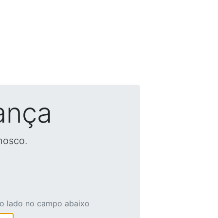
ança
nosco.
ao lado no campo abaixo