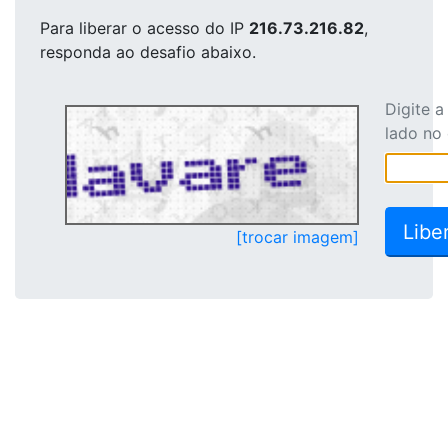
Para liberar o acesso
do IP
216.73.216.82
,
responda ao desafio abaixo.
Digite 
lado no
[trocar imagem]