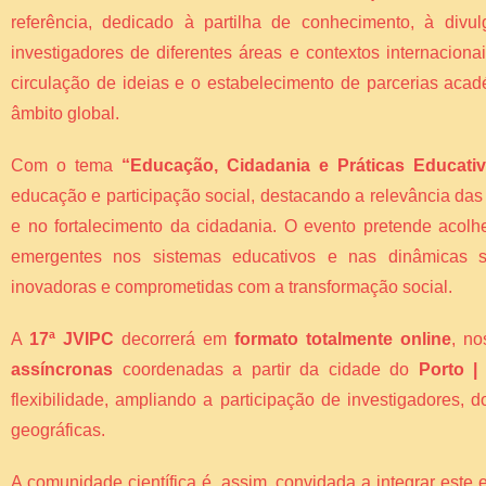
referência, dedicado à partilha de conhecimento, à divul
investigadores de diferentes áreas e contextos internacion
circulação de ideias e o estabelecimento de parcerias acad
âmbito global.
Com o tema
“Educação, Cidadania e Práticas Educati
educação e participação social, destacando a relevância da
e no fortalecimento da cidadania. O evento pretende acolh
emergentes nos sistemas educativos e nas dinâmicas so
inovadoras e comprometidas com a transformação social.
A
17ª JVIPC
decorrerá em
formato totalmente online
, n
assíncronas
coordenadas a partir da cidade do
Porto |
flexibilidade, ampliando a participação de investigadores,
geográficas.
A comunidade científica é, assim, convidada a integrar este 