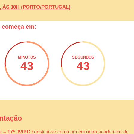
26, ÀS 10H (PORTO/PORTUGAL)
o começa em:
MINUTOS
SEGUNDOS
43
42
ntação
ca – 17ª JVIPC
constitui-se como um encontro académico de