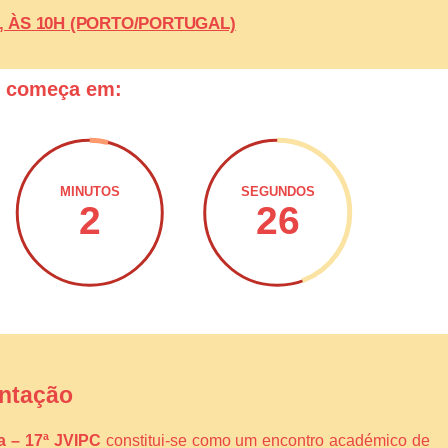
26, ÀS 10H (PORTO/PORTUGAL)
o começa em:
MINUTOS
SEGUNDOS
2
25
ntação
ca – 17ª JVIPC
constitui-se como um encontro académico de