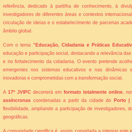
referência, dedicado à partilha de conhecimento, à divul
investigadores de diferentes áreas e contextos internacion
circulação de ideias e o estabelecimento de parcerias acad
âmbito global.
Com o tema
“Educação, Cidadania e Práticas Educati
educação e participação social, destacando a relevância da
e no fortalecimento da cidadania. O evento pretende acolh
emergentes nos sistemas educativos e nas dinâmicas so
inovadoras e comprometidas com a transformação social.
A
17ª JVIPC
decorrerá em
formato totalmente online
, n
assíncronas
coordenadas a partir da cidade do
Porto |
flexibilidade, ampliando a participação de investigadores,
geográficas.
A comunidade científica é, assim, convidada a integrar este 