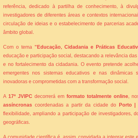
referência, dedicado à partilha de conhecimento, à divul
investigadores de diferentes áreas e contextos internacion
circulação de ideias e o estabelecimento de parcerias acad
âmbito global.
Com o tema
“Educação, Cidadania e Práticas Educati
educação e participação social, destacando a relevância da
e no fortalecimento da cidadania. O evento pretende acolh
emergentes nos sistemas educativos e nas dinâmicas so
inovadoras e comprometidas com a transformação social.
A
17ª JVIPC
decorrerá em
formato totalmente online
, n
assíncronas
coordenadas a partir da cidade do
Porto |
flexibilidade, ampliando a participação de investigadores,
geográficas.
A comunidade científica é, assim, convidada a integrar este 