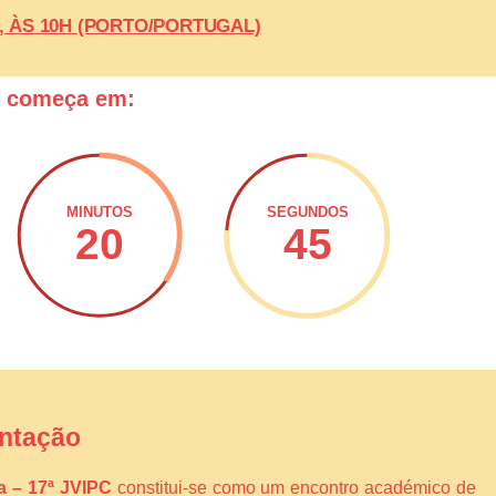
26, ÀS 10H (PORTO/PORTUGAL)
o começa em:
MINUTOS
SEGUNDOS
20
44
ntação
ca – 17ª JVIPC
constitui-se como um encontro académico de