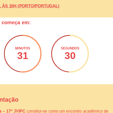
26, ÀS 10H (PORTO/PORTUGAL)
o começa em:
MINUTOS
SEGUNDOS
31
29
ntação
ca – 17ª JVIPC
constitui-se como um encontro académico de