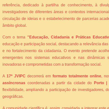
referência, dedicado à partilha de conhecimento, à divul
investigadores de diferentes áreas e contextos internacion
circulação de ideias e o estabelecimento de parcerias acad
âmbito global.
Com o tema
“Educação, Cidadania e Práticas Educati
educação e participação social, destacando a relevância da
e no fortalecimento da cidadania. O evento pretende acolh
emergentes nos sistemas educativos e nas dinâmicas so
inovadoras e comprometidas com a transformação social.
A
17ª JVIPC
decorrerá em
formato totalmente online
, n
assíncronas
coordenadas a partir da cidade do
Porto |
flexibilidade, ampliando a participação de investigadores,
geográficas.
A comunidade científica é, assim, convidada a integrar este 