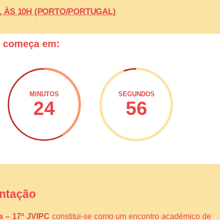
26, ÀS 10H (PORTO/PORTUGAL)
o começa em:
MINUTOS
SEGUNDOS
24
55
ntação
ca – 17ª JVIPC
constitui-se como um encontro académico de