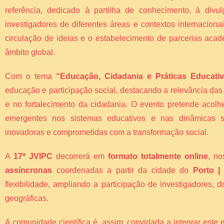
referência, dedicado à partilha de conhecimento, à divul
investigadores de diferentes áreas e contextos internacion
circulação de ideias e o estabelecimento de parcerias acad
âmbito global.
Com o tema
“Educação, Cidadania e Práticas Educati
educação e participação social, destacando a relevância da
e no fortalecimento da cidadania. O evento pretende acolh
emergentes nos sistemas educativos e nas dinâmicas so
inovadoras e comprometidas com a transformação social.
A
17ª JVIPC
decorrerá em
formato totalmente online
, n
assíncronas
coordenadas a partir da cidade do
Porto |
flexibilidade, ampliando a participação de investigadores,
geográficas.
A comunidade científica é, assim, convidada a integrar este 