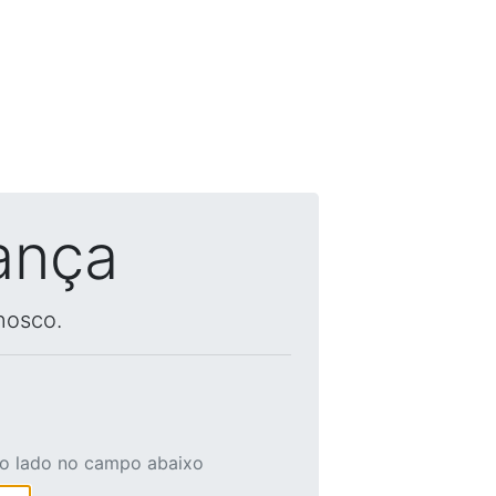
ança
nosco.
ao lado no campo abaixo