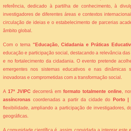
referência, dedicado à partilha de conhecimento, à divul
investigadores de diferentes áreas e contextos internacion
circulação de ideias e o estabelecimento de parcerias acad
âmbito global.
Com o tema
“Educação, Cidadania e Práticas Educati
educação e participação social, destacando a relevância da
e no fortalecimento da cidadania. O evento pretende acolh
emergentes nos sistemas educativos e nas dinâmicas so
inovadoras e comprometidas com a transformação social.
A
17ª JVIPC
decorrerá em
formato totalmente online
, n
assíncronas
coordenadas a partir da cidade do
Porto |
flexibilidade, ampliando a participação de investigadores,
geográficas.
A comunidade científica é, assim, convidada a integrar este 