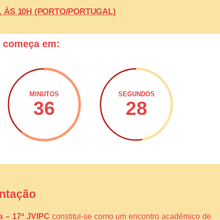
26, ÀS 10H (PORTO/PORTUGAL)
o começa em:
MINUTOS
SEGUNDOS
36
27
ntação
ca – 17ª JVIPC
constitui-se como um encontro académico de