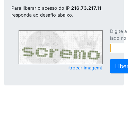
Para liberar o acesso
do IP
216.73.217.11
,
responda ao desafio abaixo.
Digite 
lado no
[trocar imagem]