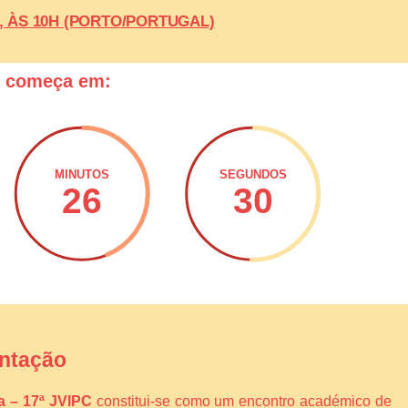
26, ÀS 10H (PORTO/PORTUGAL)
o começa em:
MINUTOS
SEGUNDOS
26
29
ntação
ca – 17ª JVIPC
constitui-se como um encontro académico de