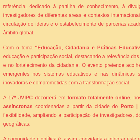
referência, dedicado à partilha de conhecimento, à divul
investigadores de diferentes áreas e contextos internacion
circulação de ideias e o estabelecimento de parcerias acad
âmbito global.
Com o tema
“Educação, Cidadania e Práticas Educati
educação e participação social, destacando a relevância da
e no fortalecimento da cidadania. O evento pretende acolh
emergentes nos sistemas educativos e nas dinâmicas so
inovadoras e comprometidas com a transformação social.
A
17ª JVIPC
decorrerá em
formato totalmente online
, n
assíncronas
coordenadas a partir da cidade do
Porto |
flexibilidade, ampliando a participação de investigadores,
geográficas.
A comunidade científica é, assim, convidada a integrar este 