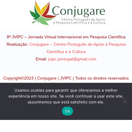
8ª JVIPC – Jornada Virtual Internacional em Pesquisa Científica
Realização:
Conjugare – Centro Português de Apoio à Pesquisa
Científica e à Cultura
Email:
jvipc.portugal@gmail.com
Copyright©2023 | Conjugare | JVIPC | Todos os direitos reservados
Política de Privacidade – Termos e Condições
Usamos cookies para garantir que oferecemos a melhor
experiência em nosso site. Se você continuar a usar este site,
assumiremos que está satisfeito com ele.
Ok