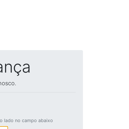
ança
nosco.
ao lado no campo abaixo